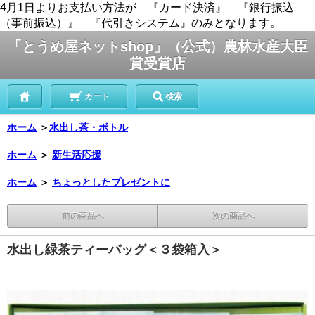
4月1日よりお支払い方法が 『カード決済』 『銀行振込
（事前振込）』 『代引きシステム』のみとなります。
「とうめ屋ネットshop」（公式）農林水産大臣
賞受賞店
カート
検索
ホーム
＞
水出し茶・ボトル
ホーム
＞
新生活応援
ホーム
＞
ちょっとしたプレゼントに
前の商品へ
次の商品へ
水出し緑茶ティーバッグ＜３袋箱入＞