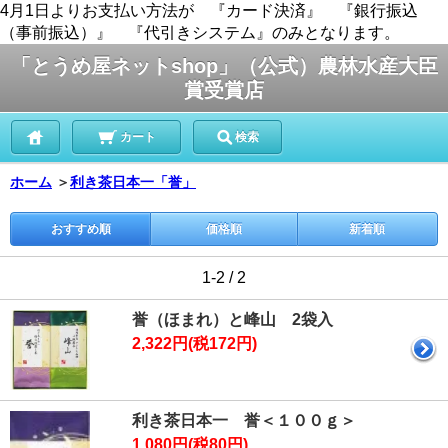
4月1日よりお支払い方法が 『カード決済』 『銀行振込
（事前振込）』 『代引きシステム』のみとなります。
「とうめ屋ネットshop」（公式）農林水産大臣
賞受賞店
カート
検索
ホーム
＞
利き茶日本一「誉」
おすすめ順
価格順
新着順
1-2 / 2
誉（ほまれ）と峰山 2袋入
2,322円(税172円)
利き茶日本一 誉＜１００ｇ＞
1,080円(税80円)