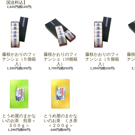
国送料込】
1,620円(税120円)
藤枝かおりのフィ
藤枝かおりのフィ
藤枝かおりのフィ
藤
ナンシェ（５個箱
ナンシェ（10個箱
ナンシェ（５個箱
ナン
入）
入）
入）
1,350円(税100円)
2,700円(税200円)
1,350円(税100円)
2
とうめ屋のまかな
とうめ屋のまかな
いのお茶 煎茶＜
いのお茶 くき茶
３００ｇ＞
＜２００ｇ＞
1,296円(税96円)
648円(税48円)