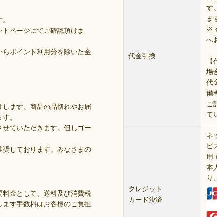
す。
ま
す。
※
ントページにてご確認頂けま
へ
からポイント利用分を除いた金
代金引換
【
。
場
代
備
ご
けします。商品の品切れやお届
て
ます。
させていただきます。但しゴー
ネ
ビ
推奨しております。みなさまの
用
本
り
クレジット
要料金として、送料及び消費税
カード決済
します手数料はお客様のご負担