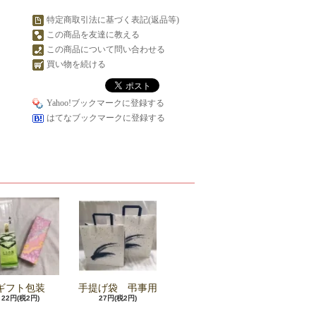
特定商取引法に基づく表記(返品等)
この商品を友達に教える
この商品について問い合わせる
買い物を続ける
Yahoo!ブックマークに登録する
はてなブックマークに登録する
ギフト包装
手提げ袋 弔事用
22円(税2円)
27円(税2円)