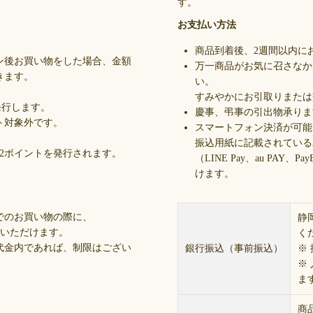
す。
お支払い方法
商品到着後、2週間以内に
ン後お買い物をした場合、金額
万一商品がお気に召さなか
きます。
い。
すみやかにお引取りまたは
発行します。
慶事、弔事の引出物承りま
ト対象外です。
スマートフォン決済が可能
振込用紙に記載されている
、12ポイントを発行されます。
（LINE Pay、au PA
けます。
でのお買い物の際に、
静
いいただけます。
く
代金内であれば、制限はござい
銀行振込（事前振込）
※
※
。
ま
商