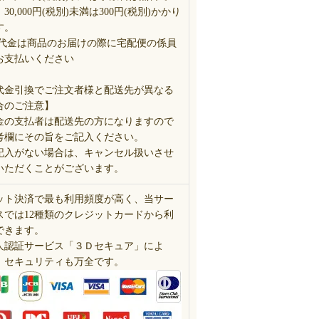
30,000円(税別)未満は300円(税別)かかり
す。
 代金は商品のお届けの際に宅配便の係員
お支払いください
代金引換でご注文者様と配送先が異なる
合のご注意】
金の支払者は配送先の方になりますので
考欄にその旨をご記入ください。
記入がない場合は、キャンセル扱いさせ
いただくことがございます。
ット決済で最も利用頻度が高く、当サー
スでは12種類のクレジットカードから利
できます。
人認証サービス「３Ｄセキュア」によ
、セキュリティも万全です。