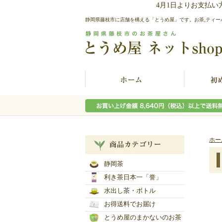
4月1日よりお支払
静岡県藤枝市に店舗を構える「とうめ屋」です。お茶,ティー
ホー
静岡茶
利き茶日本一「誉」
水出し茶・ボトル
お得送料でお届け
とうめ屋のまかないのお茶