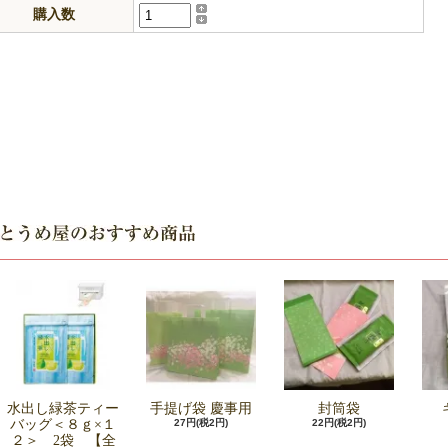
購入数
水出し緑茶ティー
手提げ袋 慶事用
封筒袋
バッグ＜８ｇ×１
27円(税2円)
22円(税2円)
２＞ 2袋 【全