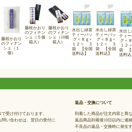
藤枝かおり
藤枝かおり
水出し緑茶
水出し緑茶
水出し
のフィナン
のフィナン
ティーバッ
ティーバッ
ティー
シェ（５個
シェ（10個
藤枝かおり
グ＜８ｇ×
グ＜８ｇ×
グ＜８
箱入）
箱入）
のフィナン
１２＞ ３
１２＞ ３
１２＞
シェ（１
袋 【全国
袋 【全国
袋 【
個）
送料込】
送料込】
送料
返品・交換について
Xで受け付けております。
到着した商品が注文内容と異
お問い合わせは、翌日の受付に
返品商品到着後10日以内に連
不良品の返品・交換時に発生