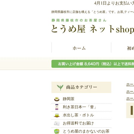
4月1日よりお支払
静岡県藤枝市に店舗を構える「とうめ屋」です。お茶,ティー
ホー
ホー
ホー
静岡茶
利き茶日本一「誉」
水出し茶・ボトル
お得送料でお届け
とうめ屋のまかないのお茶