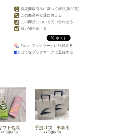
特定商取引法に基づく表記(返品等)
この商品を友達に教える
この商品について問い合わせる
買い物を続ける
Yahoo!ブックマークに登録する
はてなブックマークに登録する
ギフト包装
手提げ袋 弔事用
22円(税2円)
27円(税2円)