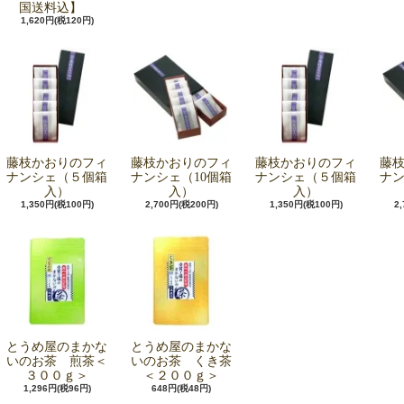
国送料込】
1,620円(税120円)
藤枝かおりのフィ
藤枝かおりのフィ
藤枝かおりのフィ
藤
ナンシェ（５個箱
ナンシェ（10個箱
ナンシェ（５個箱
ナン
入）
入）
入）
1,350円(税100円)
2,700円(税200円)
1,350円(税100円)
2
とうめ屋のまかな
とうめ屋のまかな
いのお茶 煎茶＜
いのお茶 くき茶
３００ｇ＞
＜２００ｇ＞
1,296円(税96円)
648円(税48円)