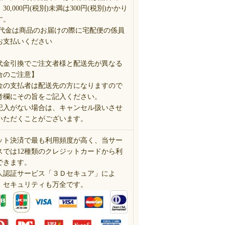
30,000円(税別)未満は300円(税別)かかり
す。
 代金は商品のお届けの際に宅配便の係員
お支払いください
代金引換でご注文者様と配送先が異なる
合のご注意】
金の支払者は配送先の方になりますので
考欄にその旨をご記入ください。
記入がない場合は、キャンセル扱いさせ
いただくことがございます。
ット決済で最も利用頻度が高く、当サー
スでは12種類のクレジットカードから利
できます。
人認証サービス「３Ｄセキュア」によ
、セキュリティも万全です。