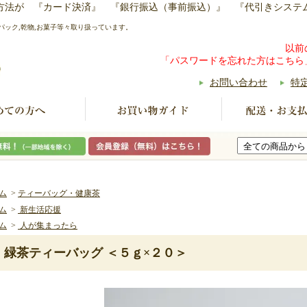
い方法が 『カード決済』 『銀行振込（事前振込）』 『代引きシステ
パック,乾物,お菓子等々取り扱っています。
以前
「パスワードを忘れた方はこちら
お問い合わせ
特
ム
>
ティーバッグ・健康茶
ム
>
新生活応援
ム
>
人が集まったら
緑茶ティーバッグ ＜５ｇ×２０＞