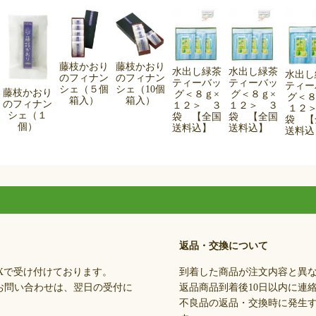
藤枝かおり
藤枝かおり
水出し緑茶
水出し緑茶
水出し
のフィナン
のフィナン
ティーバッ
ティーバッ
ティー
シェ（５個
シェ（10個
藤枝かおり
グ＜８ｇ×
グ＜８ｇ×
グ＜８
箱入）
箱入）
のフィナン
１２＞ ３
１２＞ ３
１２＞
シェ（１
袋 【全国
袋 【全国
袋 【
個）
送料込】
送料込】
送料
返品・交換について
Xで受け付けております。
到着した商品が注文内容と異
お問い合わせは、翌日の受付に
返品商品到着後10日以内に連
不良品の返品・交換時に発生