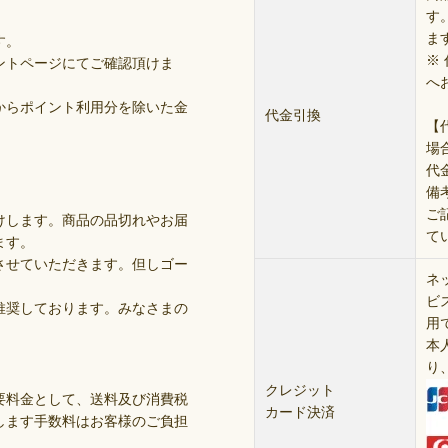
す。
ま
す。
※
ントページにてご確認頂けま
へ
からポイント利用分を除いた金
代金引換
【
。
場
代
備
ご
けします。商品の品切れやお届
て
ます。
させていただきます。但しゴー
ネ
ビ
推奨しております。みなさまの
用
本
り
クレジット
要料金として、送料及び消費税
カード決済
します手数料はお客様のご負担