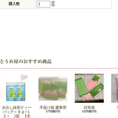
購入数
水出し緑茶ティー
手提げ袋 慶事用
封筒袋
バッグ＜８ｇ×１
27円(税2円)
22円(税2円)
２＞ 2袋 【全