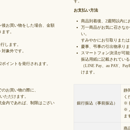
す。
お支払い方法
商品到着後、2週間以内に
ン後お買い物をした場合、金額
万一商品がお気に召さなか
きます。
い。
すみやかにお引取りまたは
発行します。
慶事、弔事の引出物承りま
ト対象外です。
スマートフォン決済が可能
振込用紙に記載されている
、12ポイントを発行されます。
（LINE Pay、au PA
けます。
でのお買い物の際に、
静
いいただけます。
く
代金内であれば、制限はござい
銀行振込（事前振込）
※
※
。
ま
商