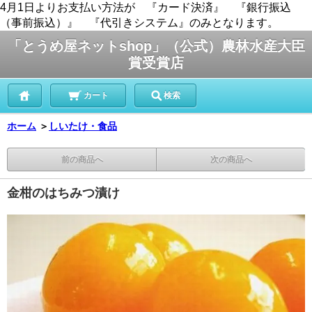
4月1日よりお支払い方法が 『カード決済』 『銀行振込
（事前振込）』 『代引きシステム』のみとなります。
「とうめ屋ネットshop」（公式）農林水産大臣
賞受賞店
カート
検索
ホーム
＞
しいたけ・食品
前の商品へ
次の商品へ
金柑のはちみつ漬け