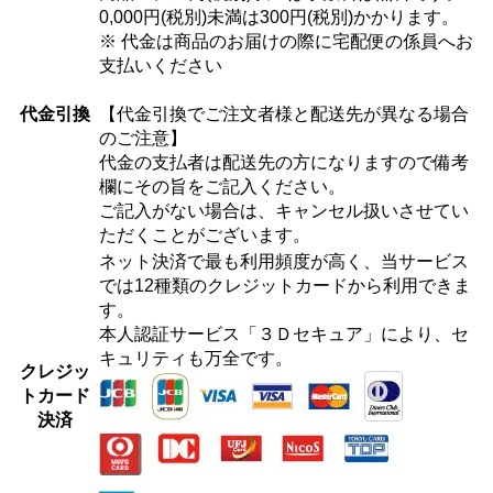
0,000円(税別)未満は300円(税別)かかります。
※ 代金は商品のお届けの際に宅配便の係員へお
支払いください
代金引換
【代金引換でご注文者様と配送先が異なる場合
のご注意】
代金の支払者は配送先の方になりますので備考
欄にその旨をご記入ください。
ご記入がない場合は、キャンセル扱いさせてい
ただくことがございます。
ネット決済で最も利用頻度が高く、当サービス
では12種類のクレジットカードから利用できま
す。
本人認証サービス「３Ｄセキュア」により、セ
キュリティも万全です。
クレジッ
トカード
決済