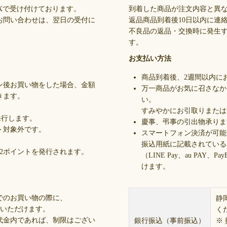
Xで受け付けております。
到着した商品が注文内容と異
お問い合わせは、翌日の受付に
返品商品到着後10日以内に連
不良品の返品・交換時に発生
す。
お支払い方法
商品到着後、2週間以内に
ン後お買い物をした場合、金額
万一商品がお気に召さなか
きます。
い。
すみやかにお引取りまたは
発行します。
慶事、弔事の引出物承りま
ト対象外です。
スマートフォン決済が可能
振込用紙に記載されている
、12ポイントを発行されます。
（LINE Pay、au PA
けます。
でのお買い物の際に、
静
いいただけます。
く
代金内であれば、制限はござい
銀行振込（事前振込）
※