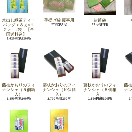
水出し緑茶ティー
手提げ袋 慶事用
封筒袋
バッグ＜８ｇ×１
27円(税2円)
22円(税2円)
２＞ 2袋 【全
国送料込】
1,620円(税120円)
藤枝かおりのフィ
藤枝かおりのフィ
藤枝かおりのフィ
藤
ナンシェ（５個箱
ナンシェ（10個箱
ナンシェ（５個箱
ナン
入）
入）
入）
1,350円(税100円)
2,700円(税200円)
1,350円(税100円)
2