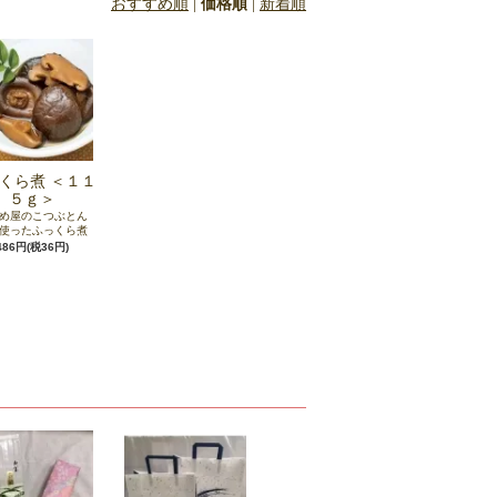
おすすめ順
|
価格順
|
新着順
くら煮 ＜１１
５ｇ＞
め屋のこつぶとん
使ったふっくら煮
486円(税36円)