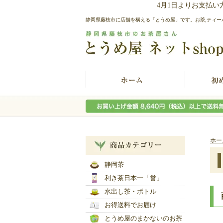
4月1日よりお支払
静岡県藤枝市に店舗を構える「とうめ屋」です。お茶,ティー
ホー
静岡茶
利き茶日本一「誉」
水出し茶・ボトル
お得送料でお届け
とうめ屋のまかないのお茶