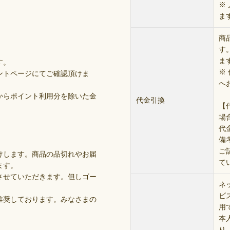
※
。
ま
商
す。
ま
す。
※
ントページにてご確認頂けま
へ
からポイント利用分を除いた金
代金引換
【
。
場
代
備
ご
けします。商品の品切れやお届
て
ます。
させていただきます。但しゴー
ネ
ビ
推奨しております。みなさまの
用
本
り