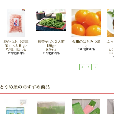
花かつお（焼津
抹茶そば<２人前
金柑のはちみつ漬
ふっ
産） <３５ｇ>
180g>
け
432円(税32円)
焼津産 花かつお
抹茶そば
とう
こを
270円(税20円)
410円(税30円)
<
1
>