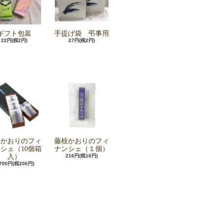
ギフト包装
手提げ袋 弔事用
22円(税2円)
27円(税2円)
枝かおりのフィ
藤枝かおりのフィ
シェ（10個箱
ナンシェ（１個）
入）
216円(税16円)
,700円(税200円)