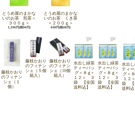
とうめ屋のまかな
とうめ屋のまかな
いのお茶 煎茶＜
いのお茶 くき茶
３００ｇ＞
＜２００ｇ＞
1,296円(税96円)
648円(税48円)
藤枝かおり
藤枝かおり
水出し緑茶
水出し緑茶
水出し
のフィナン
のフィナン
ティーバッ
ティーバッ
ティー
シェ（５個
シェ（10個
藤枝かおり
グ＜８ｇ×
グ＜８ｇ×
グ＜８
箱入）
箱入）
のフィナン
１２＞ ３
１２＞ ３
１２＞
シェ（１
袋 【全国
袋 【全国
袋 【
個）
送料込】
送料込】
送料