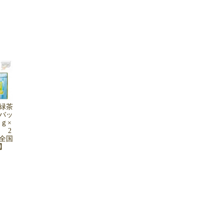
緑茶
バッ
ｇ×
 2
全国
込】