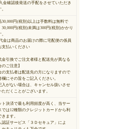
 入金確認後発送の手配をさせていただき
す。
品30,000円(税別)以上は手数料は無料で
30,000円(税別)未満は300円(税別)かかり
す。
 代金は商品のお届けの際に宅配便の係員
お支払いください
代金引換でご注文者様と配送先が異なる
合のご注意】
金の支払者は配送先の方になりますので
考欄にその旨をご記入ください。
記入がない場合は、キャンセル扱いさせ
いただくことがございます。
ット決済で最も利用頻度が高く、当サー
スでは12種類のクレジットカードから利
できます。
人認証サービス「３Ｄセキュア」によ
、セキュリティも万全です。